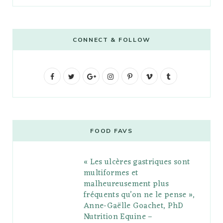
CONNECT & FOLLOW
F
T
G
I
P
V
T
a
w
o
n
i
i
u
c
i
o
s
n
m
m
e
t
g
t
t
e
b
FOOD FAVS
b
t
l
a
e
o
l
« Les ulcères gastriques sont
o
e
e
g
r
r
multiformes et
o
r
P
r
e
malheureusement plus
fréquents qu’on ne le pense »,
k
l
a
s
Anne-Gaëlle Goachet, PhD
u
m
t
Nutrition Equine –