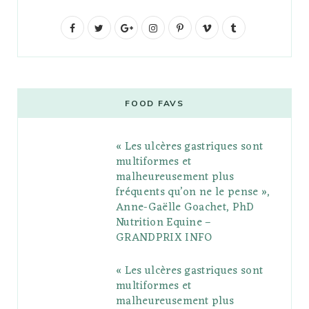
F
T
G
I
P
V
T
a
w
o
n
i
i
u
c
i
o
s
n
m
m
e
t
g
t
t
e
b
FOOD FAVS
b
t
l
a
e
o
l
« Les ulcères gastriques sont
o
e
e
g
r
r
multiformes et
o
r
P
r
e
malheureusement plus
fréquents qu’on ne le pense »,
k
l
a
s
Anne-Gaëlle Goachet, PhD
u
m
t
Nutrition Equine –
GRANDPRIX INFO
s
« Les ulcères gastriques sont
multiformes et
malheureusement plus