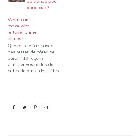
de viande pour
barbecue ?
What can I
make with
leftover prime
rib ribs?
Que puis-je faire avec
des restes de côtes de
bœuf ? 10 façons
d'utiliser vos restes de
côtes de bœuf des Fêtes
de 10. Carrés de
trempette française. de
10. Nachos Suprême. sur
10. La meilleure
trempette française de
tous les temps. de 10.
Fettuccine au steak
crémeux. de 10.…