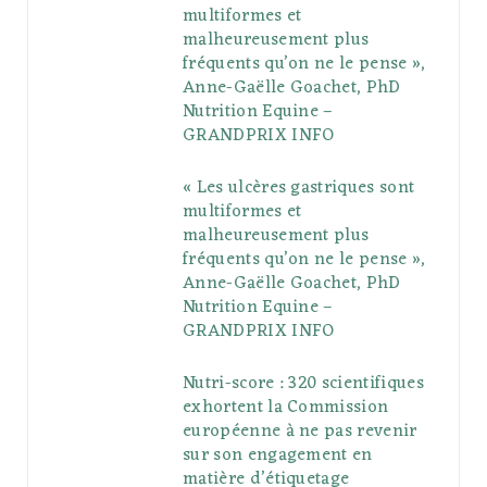
multiformes et
o
r
P
r
e
malheureusement plus
fréquents qu’on ne le pense »,
k
l
a
s
Anne-Gaëlle Goachet, PhD
u
m
t
Nutrition Equine –
GRANDPRIX INFO
s
« Les ulcères gastriques sont
multiformes et
malheureusement plus
fréquents qu’on ne le pense »,
Anne-Gaëlle Goachet, PhD
Nutrition Equine –
GRANDPRIX INFO
Nutri-score : 320 scientifiques
exhortent la Commission
européenne à ne pas revenir
sur son engagement en
matière d’étiquetage