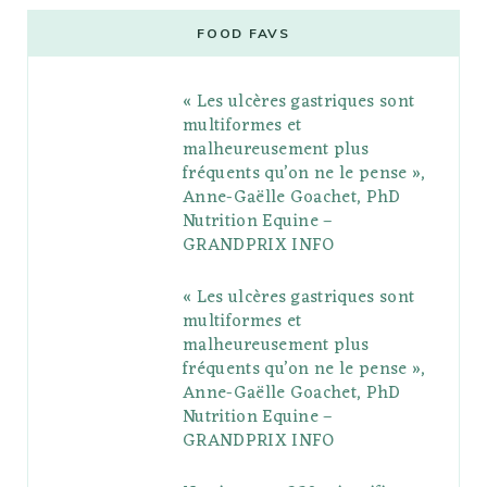
e
t
g
t
t
e
b
FOOD FAVS
b
t
l
a
e
o
l
« Les ulcères gastriques sont
o
e
e
g
r
r
multiformes et
o
r
P
r
e
malheureusement plus
fréquents qu’on ne le pense »,
k
l
a
s
Anne-Gaëlle Goachet, PhD
u
m
t
Nutrition Equine –
GRANDPRIX INFO
s
« Les ulcères gastriques sont
multiformes et
malheureusement plus
fréquents qu’on ne le pense »,
Anne-Gaëlle Goachet, PhD
Nutrition Equine –
GRANDPRIX INFO