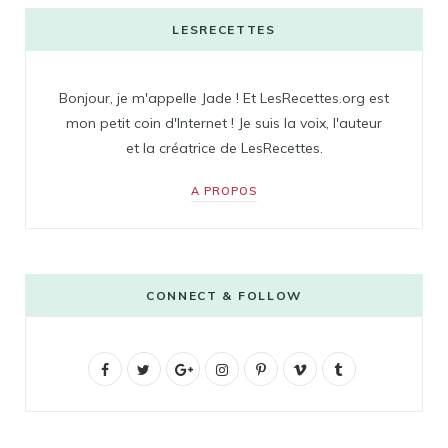
LESRECETTES
Bonjour, je m'appelle Jade ! Et LesRecettes.org est
mon petit coin d'Internet ! Je suis la voix, l'auteur
et la créatrice de LesRecettes.
A PROPOS
CONNECT & FOLLOW
F
T
G
I
P
V
T
a
w
o
n
i
i
u
c
i
o
s
n
m
m