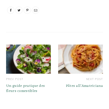
peau (en Europe, nous
l'appelons Tomato
Passata) est un excellent
moyen d'ajouter une
saveur authentique de
tomate à…
PREV POST
NEXT POST
Un guide pratique des
Pâtes all’Amatriciana
fleurs comestibles