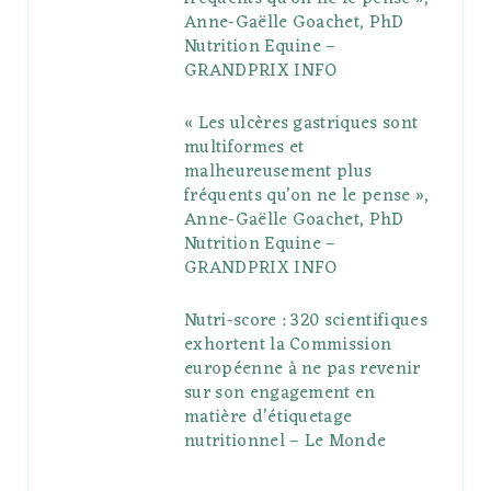
Anne-Gaëlle Goachet, PhD
u
m
t
Nutrition Equine –
GRANDPRIX INFO
s
« Les ulcères gastriques sont
multiformes et
malheureusement plus
fréquents qu’on ne le pense »,
Anne-Gaëlle Goachet, PhD
Nutrition Equine –
GRANDPRIX INFO
Nutri-score : 320 scientifiques
exhortent la Commission
européenne à ne pas revenir
sur son engagement en
matière d’étiquetage
nutritionnel – Le Monde