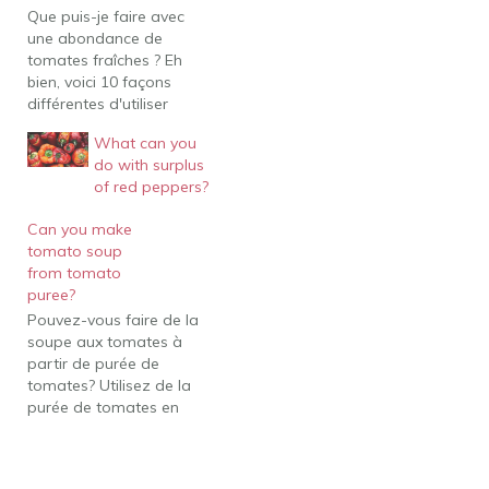
Que puis-je faire avec
une abondance de
tomates fraîches ? Eh
bien, voici 10 façons
différentes d'utiliser
toutes ces belles tomates
What can you
d'été. Préparez une
do with surplus
bruschetta maison.
of red peppers?
Faites de la soupe crue
ou cuite. Faire des
Can you make
tomates farcies. Faites
tomato soup
vos propres tomates
from tomato
séchées. Préparez des
puree?
tomates vertes frites.
Pouvez-vous faire de la
Faire des tomates…
soupe aux tomates à
partir de purée de
tomates? Utilisez de la
purée de tomates en
conserve La purée de
tomates en conserve
sans les graines et la