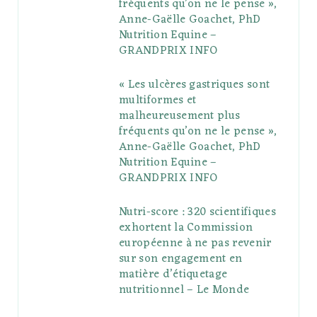
fréquents qu’on ne le pense »,
k
l
a
s
Anne-Gaëlle Goachet, PhD
u
m
t
Nutrition Equine –
GRANDPRIX INFO
s
« Les ulcères gastriques sont
multiformes et
malheureusement plus
fréquents qu’on ne le pense »,
Anne-Gaëlle Goachet, PhD
Nutrition Equine –
GRANDPRIX INFO
Nutri-score : 320 scientifiques
exhortent la Commission
européenne à ne pas revenir
sur son engagement en
matière d’étiquetage
nutritionnel – Le Monde