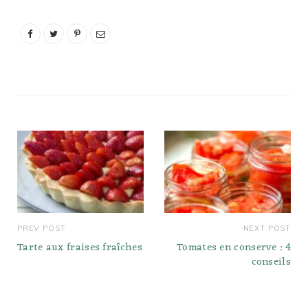
types se conservent très
bien pour pouvoir être
consommés en hiver. Les
variétés de courges…
PREV POST
NEXT POST
Tarte aux fraises fraîches
Tomates en conserve : 4
conseils