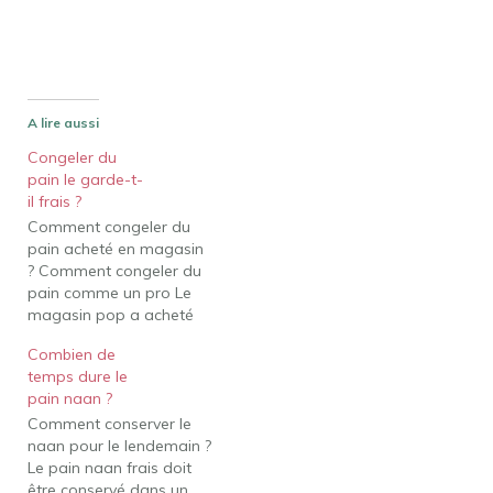
A lire aussi
Congeler du
pain le garde-t-
il frais ?
Comment congeler du
pain acheté en magasin
? Comment congeler du
pain comme un pro Le
magasin pop a acheté
du pain directement
Combien de
dans le congélateur.
temps dure le
C'est ça! Enveloppez
pain naan ?
fermement le pain fait
Comment conserver le
maison dans une
naan pour le lendemain ?
pellicule plastique,
Le pain naan frais doit
comme Gladxae Press'n
être conservé dans un
Sealxae. Ensuite, placez-