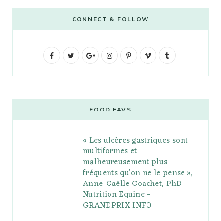
CONNECT & FOLLOW
F
T
G
I
P
V
T
a
w
o
n
i
i
u
c
i
o
s
n
m
m
e
t
g
t
t
e
b
FOOD FAVS
b
t
l
a
e
o
l
« Les ulcères gastriques sont
o
e
e
g
r
r
multiformes et
o
r
P
r
e
malheureusement plus
fréquents qu’on ne le pense »,
k
l
a
s
Anne-Gaëlle Goachet, PhD
u
m
t
Nutrition Equine –
GRANDPRIX INFO
s