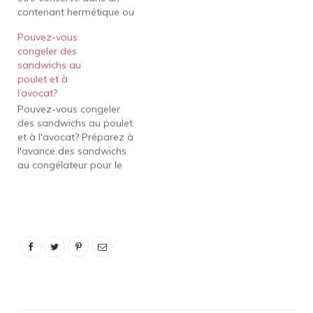
contenant hermétique ou
le dans votre
un sac en plastique. Vous
congélateur. Déposez les
Pouvez-vous
pouvez conserver votre
petits…
congeler des
naan à température
sandwichs au
ambiante tant que l'air
poulet et à
ne peut pas y accéder.
l’avocat?
Naan durera 3 jours en
Pouvez-vous congeler
utilisant cette méthode
des sandwichs au poulet
de stockage.…
et à l'avocat? Préparez à
l'avance des sandwichs
au congélateur pour le
petit-déjeuner ! Faites-les
cuire le dimanche,
congelez-les dans un sac
refermable, puis mettez-
les au micro-ondes dès
que vous êtes prêt. De
plus, j'ai triplé la
vérification et l'avocat se
congèle très bien…