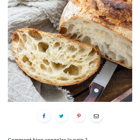
Comment bien congeler
le
pain
?