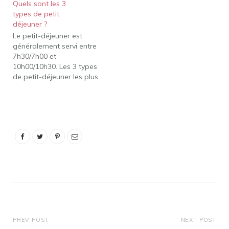
Quels sont les 3
types de petit
déjeuner ?
Le petit-déjeuner est
généralement servi entre
7h30/7h00 et
10h00/10h30. Les 3 types
de petit-déjeuner les plus
populaires sont le petit-
déjeuner continental, le
petit-déjeuner anglais et
le petit-déjeuner
américain. Or, Que
mangent les Italiens au
petit déjeuner ? Le petit-
déjeuner italien (prima
colazione) se compose
de caffè latte (lait chaud
avec…
PREV POST
NEXT POST