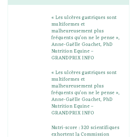
b
t
l
a
e
o
l
« Les ulcères gastriques sont
o
e
e
g
r
r
multiformes et
o
r
P
r
e
malheureusement plus
fréquents qu’on ne le pense »,
k
l
a
s
Anne-Gaëlle Goachet, PhD
u
m
t
Nutrition Equine –
GRANDPRIX INFO
s
« Les ulcères gastriques sont
multiformes et
malheureusement plus
fréquents qu’on ne le pense »,
Anne-Gaëlle Goachet, PhD
Nutrition Equine –
GRANDPRIX INFO
Nutri-score : 320 scientifiques
exhortent la Commission