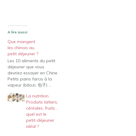
A lire aussi
Que mangent
les chinois au
petit déjeuner ?
Les 10 aliments du petit
déjeuner que vous
devriez essayer en Chine
Petits pains farcis à la
vapeur (bāozi, 包子) ...
Congee (zhōu, 粥) ... < /li>
La nutrition.
Nouilles chaudes et
Produits laitiers,
sèches (règānmiàn, 热干
céréales, fruits…
面) ... Jianbing (jiānbing, 煎
quel est le
饼) ... "Thé de farine" ou
petit-déjeuner
bouillie de millet à la pâte
idéal ?
de sésame…