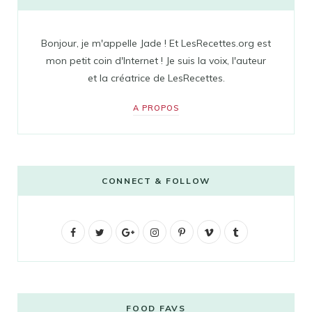
Bonjour, je m'appelle Jade ! Et LesRecettes.org est
mon petit coin d'Internet ! Je suis la voix, l'auteur
et la créatrice de LesRecettes.
A PROPOS
CONNECT & FOLLOW
F
T
G
I
P
V
T
a
w
o
n
i
i
u
c
i
o
s
n
m
m
e
t
g
t
t
e
b
FOOD FAVS