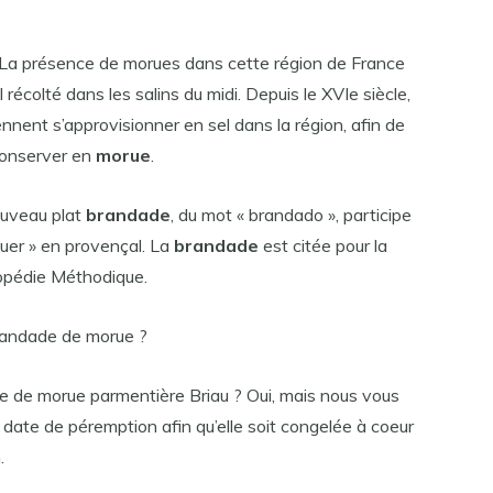
 La présence de morues dans cette région de France
l récolté dans les salins du midi. Depuis le XVIe siècle,
nnent s’approvisionner en sel dans la région, afin de
 conserver en
morue
.
ouveau plat
brandade
, du mot « brandado », participe
muer » en provençal. La
brandade
est citée pour la
lopédie Méthodique.
brandade de morue ?
de de morue parmentière Briau ? Oui, mais nous vous
le date de péremption afin qu’elle soit congelée à coeur
.