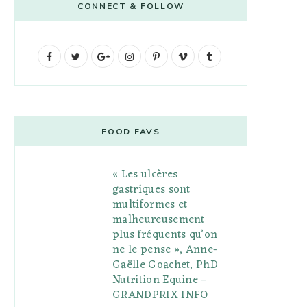
CONNECT & FOLLOW
F
T
G
I
P
V
T
a
w
o
n
i
i
u
c
i
o
s
n
m
m
e
t
g
t
t
e
b
FOOD FAVS
b
t
l
a
e
o
l
« Les ulcères
o
e
e
g
r
r
gastriques sont
o
r
P
r
e
multiformes et
malheureusement
k
l
a
s
plus fréquents qu’on
u
m
t
ne le pense », Anne-
Gaëlle Goachet, PhD
s
Nutrition Equine –
GRANDPRIX INFO