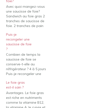
foie?
Avec quoi mangez-vous
une saucisse de foie?
Sandwich au foie gras 2
tranches de saucisse de
foie. 2 tranches de pain
blanc ou de seigle.
Puis-je
Salade. Mayonnaise.
recongeler une
Oignons rouges marinés,
saucisse de foie
facultatif. Mangez-vous
?
de la saucisse de foie
Combien de temps la
froide? Essayez de servir
saucisse de foie se
le Braunschweiger à la
conserve-t-elle au
fois froid et poêlé. Dans…
réfrigérateur ? 4 à 5 jours
Puis-je recongeler une
saucisse de foie ? Oui, la
Le foie gras
saucisse de foie peut
est-il sain ?
être décongelée,
Avantages. Le foie gras
tranchée et recongelée.
est riche en nutriments
D'après mon expérience,
comme la vitamine B12,
la saucisse de foie se
la vitamine A, le cuivre et
conserve environ une