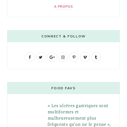
A PROPOS
CONNECT & FOLLOW
F
T
G
I
P
V
T
a
w
o
n
i
i
u
c
i
o
s
n
m
m
e
t
g
t
t
e
b
FOOD FAVS
b
t
l
a
e
o
l
« Les ulcères gastriques sont
o
e
e
g
r
r
multiformes et
o
r
P
r
e
malheureusement plus
fréquents qu’on ne le pense »,
k
l
a
s