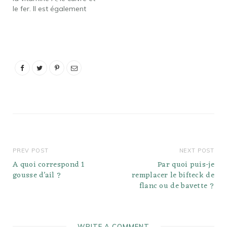
le fer. Il est également
semaine au réfrigérateur.
riche en calories et en
Peut-on mettre…
matières grasses. Cela
dit, la graisse est une
combinaison saine de
graisses insaturées et
saturées. Or, Comment
tuent-ils les canards pour
le…
PREV POST
NEXT POST
A quoi correspond 1
Par quoi puis-je
gousse d’ail ?
remplacer le bifteck de
flanc ou de bavette ?
WRITE A COMMENT