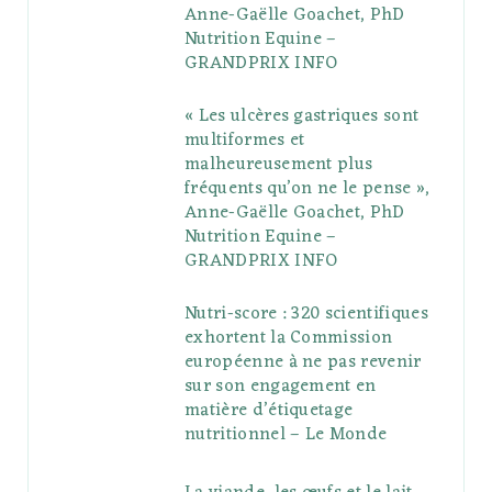
Anne-Gaëlle Goachet, PhD
u
m
t
Nutrition Equine –
GRANDPRIX INFO
s
« Les ulcères gastriques sont
multiformes et
malheureusement plus
fréquents qu’on ne le pense »,
Anne-Gaëlle Goachet, PhD
Nutrition Equine –
GRANDPRIX INFO
Nutri-score : 320 scientifiques
exhortent la Commission
européenne à ne pas revenir
sur son engagement en
matière d’étiquetage
nutritionnel – Le Monde