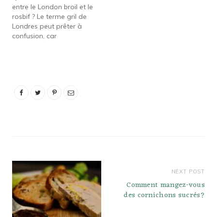
entre le London broil et le
onglet Quoi de mieux…
rosbif ? Le terme gril de
Londres peut prêter à
confusion, car
techniquement, il s'agit
d'une méthode de
grillage et de découpage
de la viande plutôt que
d'une coupe de bœuf
spécifique. Cependant,
les coupes de
supermarché étiquetées
London gril…
NEXT POST
Comment mangez-vous
des cornichons sucrés?