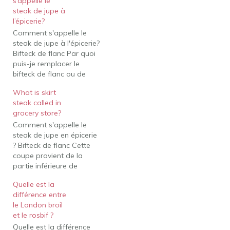
s’appelle le
steak de jupe à
l’épicerie?
Comment s'appelle le
steak de jupe à l'épicerie?
Bifteck de flanc Par quoi
puis-je remplacer le
bifteck de flanc ou de
bavette ? onglet Puis-je
What is skirt
remplacer la surlonge
steak called in
par un steak de jupe? Le
grocery store?
steak de contre-filet
Comment s'appelle le
provient de la longe
steak de jupe en épicerie
courte et a une saveur
? Bifteck de flanc Cette
intense de boeuf, ce…
coupe provient de la
partie inférieure de
l'abdomen d'une vache
Quelle est la
et, comme le bifteck de
différence entre
jupe, elle est fibreuse et
le London broil
maigre. Par quoi puis-je
et le rosbif ?
remplacer le bifteck de
Quelle est la différence
flanc ou de bavette ?