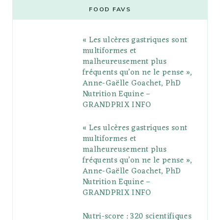
e
t
g
t
t
e
b
FOOD FAVS
b
t
l
a
e
o
l
« Les ulcères gastriques sont
o
e
e
g
r
r
multiformes et
o
r
P
r
e
malheureusement plus
fréquents qu’on ne le pense »,
k
l
a
s
Anne-Gaëlle Goachet, PhD
u
m
t
Nutrition Equine –
GRANDPRIX INFO
s
« Les ulcères gastriques sont
multiformes et
malheureusement plus
fréquents qu’on ne le pense »,
Anne-Gaëlle Goachet, PhD
Nutrition Equine –
GRANDPRIX INFO
Nutri-score : 320 scientifiques