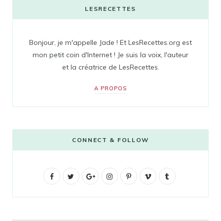
LESRECETTES
Bonjour, je m'appelle Jade ! Et LesRecettes.org est
mon petit coin d'Internet ! Je suis la voix, l'auteur
et la créatrice de LesRecettes.
A PROPOS
CONNECT & FOLLOW
F
T
G
I
P
V
T
a
w
o
n
i
i
u
c
i
o
s
n
m
m