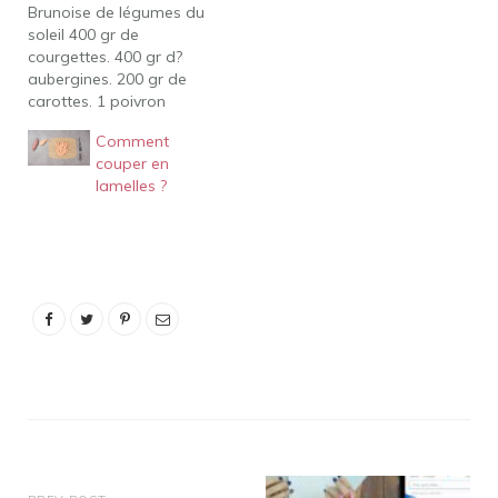
Brunoise de légumes du
soleil 400 gr de
courgettes. 400 gr d?
aubergines. 200 gr de
carottes. 1 poivron
rouge. 1 poivron jaune. 2
Comment
gousses d? ail. 1 petit
couper en
bouquet de persil. 70 gr
lamelles ?
d? olives noires. Ainsi,
Comment utiliser la
brunoise ? COMMENT
UTILISER L'ACCESSOIRE
A BRUNOISE ? Cet…