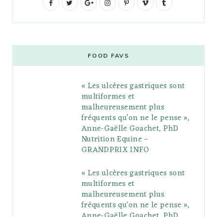
F
T
G
I
P
V
T
a
w
o
n
i
i
u
c
i
o
s
n
m
m
e
t
g
t
t
e
b
FOOD FAVS
b
t
l
a
e
o
l
« Les ulcères gastriques sont
o
e
e
g
r
r
multiformes et
o
r
P
r
e
malheureusement plus
fréquents qu’on ne le pense »,
k
l
a
s
Anne-Gaëlle Goachet, PhD
u
m
t
Nutrition Equine –
GRANDPRIX INFO
s
« Les ulcères gastriques sont
multiformes et
malheureusement plus
fréquents qu’on ne le pense »,
Anne-Gaëlle Goachet, PhD