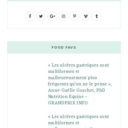
F
T
G
I
P
V
T
a
w
o
n
i
i
u
c
i
o
s
n
m
m
e
t
g
t
t
e
b
FOOD FAVS
b
t
l
a
e
o
l
« Les ulcères gastriques sont
o
e
e
g
r
r
multiformes et
o
r
P
r
e
malheureusement plus
fréquents qu’on ne le pense »,
k
l
a
s
Anne-Gaëlle Goachet, PhD
u
m
t
Nutrition Equine –
GRANDPRIX INFO
s
« Les ulcères gastriques sont
multiformes et