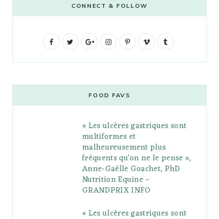
CONNECT & FOLLOW
F
T
G
I
P
V
T
a
w
o
n
i
i
u
c
i
o
s
n
m
m
e
t
g
t
t
e
b
FOOD FAVS
b
t
l
a
e
o
l
« Les ulcères gastriques sont
o
e
e
g
r
r
multiformes et
o
r
P
r
e
malheureusement plus
fréquents qu’on ne le pense »,
k
l
a
s
Anne-Gaëlle Goachet, PhD
u
m
t
Nutrition Equine –
GRANDPRIX INFO
s
« Les ulcères gastriques sont