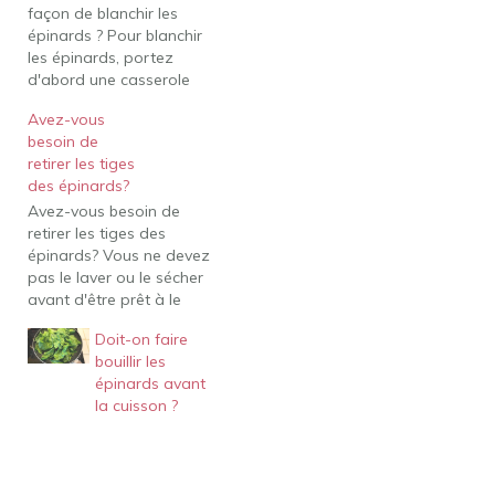
façon de blanchir les
épinards ? Pour blanchir
les épinards, portez
d'abord une casserole
d'eau à ébullition et
Avez-vous
remplissez un bol de
besoin de
glaçons et d'eau froide.
retirer les tiges
Ensuite, plongez les
des épinards?
épinards dans l'eau
Avez-vous besoin de
bouillante et laissez-les
retirer les tiges des
bouillir pendant 30 à 40
épinards? Vous ne devez
secondes jusqu'à ce
pas le laver ou le sécher
qu'ils prennent une…
avant d'être prêt à le
faire cuire, sinon il se
Doit-on faire
fanera. Retirer les tiges
bouillir les
des épinards. Si vos
épinards avant
épinards sont encore
la cuisson ?
attachés à leurs tiges
épaisses, vous devez
couper les tiges à l'aide…