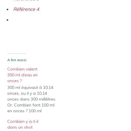
Référence 4
A lire aussi
Combien valent
300 ml d’eau en
onces ?
300 ml équivaut à 10,14
onces, ou il y a 10,14
onces dans 300 millilitres.
Or, Combien font 100 ml
en onces ? 100 ml
équivaut à 3,4 oz.
Combien y a-t-il
Combien d'onces
dans un shot
représentent 330 ml