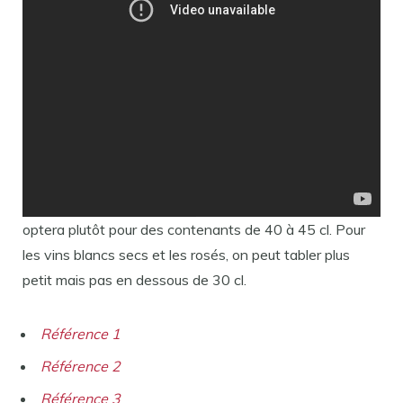
Quel taille de verre ?
Pour des vins plus légers, on opte plutôt pour un verre
pouvant contenir 30 à 45 cl. Pour les vins rouges légers
comme les Beaujolais ou les Rouge de la Loire, on
optera plutôt pour des contenants de 40 à 45 cl. Pour
les vins blancs secs et les rosés, on peut tabler plus
petit mais pas en dessous de 30 cl.
Référence 1
Référence 2
Référence 3