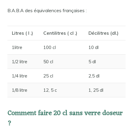
B.A.B.A des équivalences françaises :
Litres ( l .)
Centilitres ( cl .)
Décilitres (dl.)
1litre
100 cl
10 dl
1/2 litre
50 cl
5 dl
1/4 litre
25 cl
2,5 dl
1/8 litre
12, 5 c
1, 25 dl
Comment faire 20 cl sans verre doseur
?