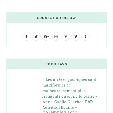
CONNECT & FOLLOW
F
T
G
I
P
V
T
a
w
o
n
i
i
u
c
i
o
s
n
m
m
e
t
g
t
t
e
b
FOOD FAVS
b
t
l
a
e
o
l
« Les ulcères gastriques sont
o
e
e
g
r
r
multiformes et
o
r
P
r
e
malheureusement plus
fréquents qu’on ne le pense »,
k
l
a
s
Anne-Gaëlle Goachet, PhD
u
m
t
Nutrition Equine –