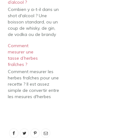
d’alcool ?
d'eau ? 330 ml équivaut à
Combien y a-t-il dans un
11,16 onces, ou il y a
shot d'alcool ? Une
11,16 onces dans 330…
boisson standard, ou un
coup de whisky, de gin,
de vodka ou de brandy
est de 1,5 once liquide
Comment
Combien de cuillères à
mesurer une
soupe remplissent un
tasse d’herbes
verre à shooter ? Un shot
fraîches ?
n'est pas une unité de
Comment mesurer les
mesure standard comme
herbes fraîches pour une
une…
recette ? Il est assez
simple de convertir entre
les mesures d'herbes
séchées et fraîches. La
règle est la suivante : 1
partie d'herbe séchée
équivaut à 3 parties
d'herbes fraîches. Par
exemple, une recette qui