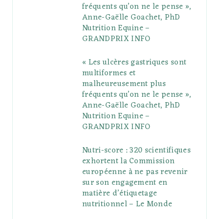
fréquents qu’on ne le pense »,
k
l
a
s
Anne-Gaëlle Goachet, PhD
u
m
t
Nutrition Equine –
GRANDPRIX INFO
s
« Les ulcères gastriques sont
multiformes et
malheureusement plus
fréquents qu’on ne le pense »,
Anne-Gaëlle Goachet, PhD
Nutrition Equine –
GRANDPRIX INFO
Nutri-score : 320 scientifiques
exhortent la Commission
européenne à ne pas revenir
sur son engagement en
matière d’étiquetage
nutritionnel – Le Monde