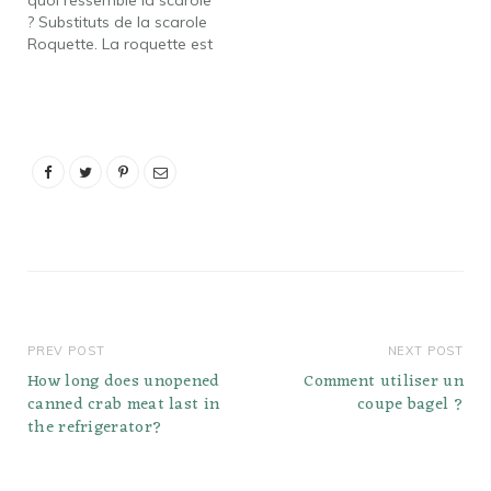
? Substituts de la scarole
Roquette. La roquette est
une salade verte que l'on
retrouve souvent dans
les cuisines italiennes.
Bettes. Les bettes ont
des feuilles charnues,
épaisses, tendres, vert
émeraude et une légère
saveur de betterave.…
PREV POST
NEXT POST
How long does unopened
Comment utiliser un
canned crab meat last in
coupe bagel ?
the refrigerator?