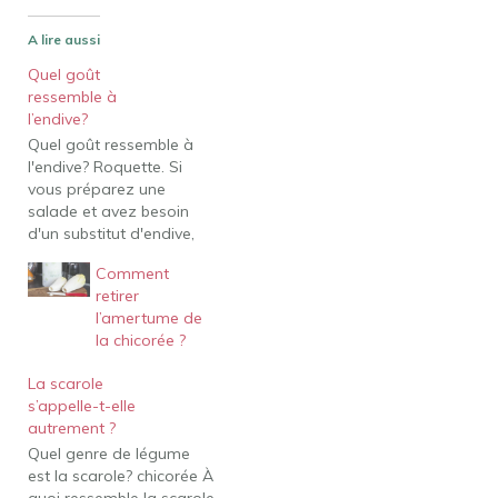
A lire aussi
Quel goût
ressemble à
l’endive?
Quel goût ressemble à
l'endive? Roquette. Si
vous préparez une
salade et avez besoin
d'un substitut d'endive,
vous pouvez utiliser de la
Comment
roquette. Ce légume
retirer
feuillu ressemble au goût
l’amertume de
de l'endive mais n'a pas
la chicorée ?
le même goût amer.
Cependant, la roquette
La scarole
se flétrit assez
s’appelle-t-elle
rapidement, vous
autrement ?
voudrez peut-être en
Quel genre de légume
utiliser…
est la scarole? chicorée À
quoi ressemble la scarole