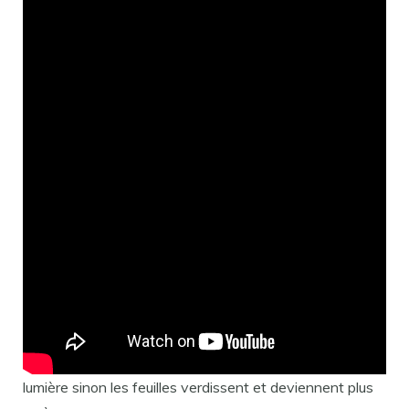
Pourquoi laver les endives ?
L’eau oxyde les feuilles et altère le goût et le craquant
de l’endive. L’endive se conserve au réfrigérateur dans
le bac à légumes dans un sac papier à l’abris de la
lumière sinon les feuilles verdissent et deviennent plus