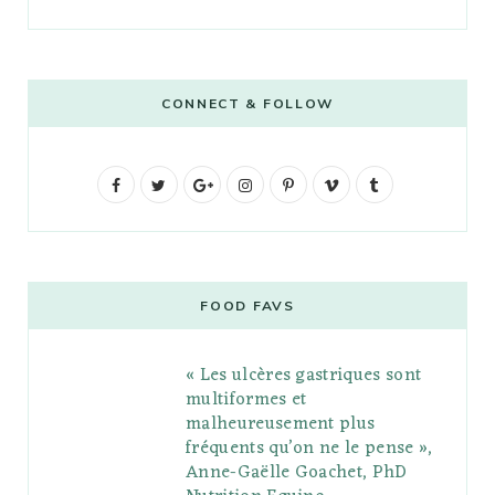
CONNECT & FOLLOW
F
T
G
I
P
V
T
a
w
o
n
i
i
u
c
i
o
s
n
m
m
e
t
g
t
t
e
b
FOOD FAVS
b
t
l
a
e
o
l
« Les ulcères gastriques sont
o
e
e
g
r
r
multiformes et
o
r
P
r
e
malheureusement plus
fréquents qu’on ne le pense »,
k
l
a
s
Anne-Gaëlle Goachet, PhD
u
m
t