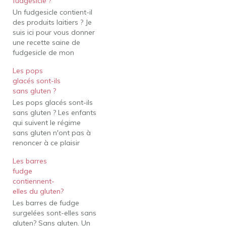
fudgesicle ?
Un fudgesicle contient-il
des produits laitiers ? Je
suis ici pour vous donner
une recette saine de
fudgesicle de mon
fudgesicle d'enfance
Les pops
bien-aimé qui est
glacés sont-ils
également sans produits
sans gluten ?
laitiers. Les fudgesicles
Les pops glacés sont-ils
faits maison sont remplis
sans gluten ? Les enfants
de chocolat fondant et ils
qui suivent le régime
sont sucrés, frais et
sans gluten n'ont pas à
crémeux! Est-ce qu'une
renoncer à ce plaisir
glace au fudgesicle…
séculaire de sucer des
Les barres
sucettes glacées froides
fudge
par une chaude journée.
contiennent-
La plupart des marques
elles du gluten?
sont fabriquées
Les barres de fudge
principalement à partir
surgelées sont-elles sans
d'eau et d'édulcorant et
gluten? Sans gluten. Un
sont sans gluten.