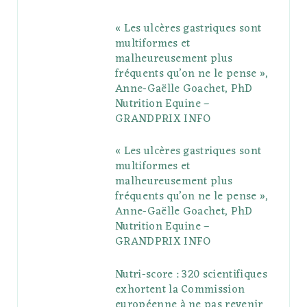
b
t
l
a
e
o
l
« Les ulcères gastriques sont
o
e
e
g
r
r
multiformes et
o
r
P
r
e
malheureusement plus
fréquents qu’on ne le pense »,
k
l
a
s
Anne-Gaëlle Goachet, PhD
u
m
t
Nutrition Equine –
GRANDPRIX INFO
s
« Les ulcères gastriques sont
multiformes et
malheureusement plus
fréquents qu’on ne le pense »,
Anne-Gaëlle Goachet, PhD
Nutrition Equine –
GRANDPRIX INFO
Nutri-score : 320 scientifiques
exhortent la Commission
européenne à ne pas revenir