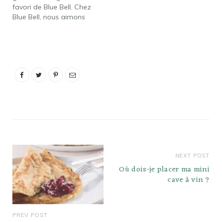
favori de Blue Bell. Chez
Beaucoup…
Blue Bell, nous aimons
faire et manger de la
crème glacée et des
collations surgelées. Les
barres fudge
contiennent-elles du
gluten? La réponse
courte est que le fudge
est probablement sans
gluten dans la…
NEXT POST
Où dois-je placer ma mini
cave à vin ?
PREV POST