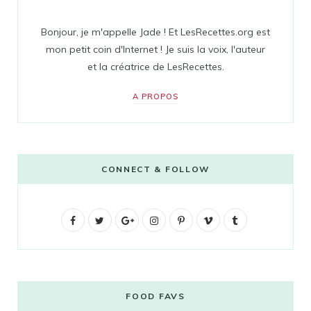
Bonjour, je m'appelle Jade ! Et LesRecettes.org est
mon petit coin d'Internet ! Je suis la voix, l'auteur
et la créatrice de LesRecettes.
A PROPOS
CONNECT & FOLLOW
F
T
G
I
P
V
T
a
w
o
n
i
i
u
c
i
o
s
n
m
m
e
t
g
t
t
e
b
FOOD FAVS