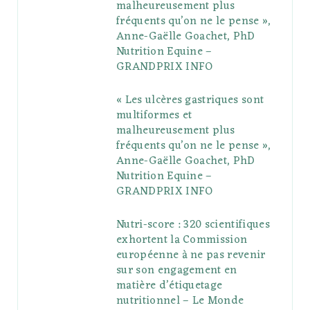
malheureusement plus
fréquents qu’on ne le pense »,
k
l
a
s
Anne-Gaëlle Goachet, PhD
u
m
t
Nutrition Equine –
GRANDPRIX INFO
s
« Les ulcères gastriques sont
multiformes et
malheureusement plus
fréquents qu’on ne le pense »,
Anne-Gaëlle Goachet, PhD
Nutrition Equine –
GRANDPRIX INFO
Nutri-score : 320 scientifiques
exhortent la Commission
européenne à ne pas revenir
sur son engagement en
matière d’étiquetage
nutritionnel – Le Monde