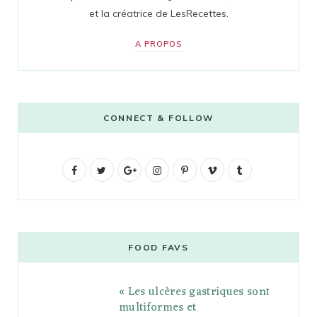
et la créatrice de LesRecettes.
A PROPOS
CONNECT & FOLLOW
F
T
G
I
P
V
T
a
w
o
n
i
i
u
c
i
o
s
n
m
m
e
t
g
t
t
e
b
FOOD FAVS
b
t
l
a
e
o
l
« Les ulcères gastriques sont
o
e
e
g
r
r
multiformes et
o
r
P
r
e