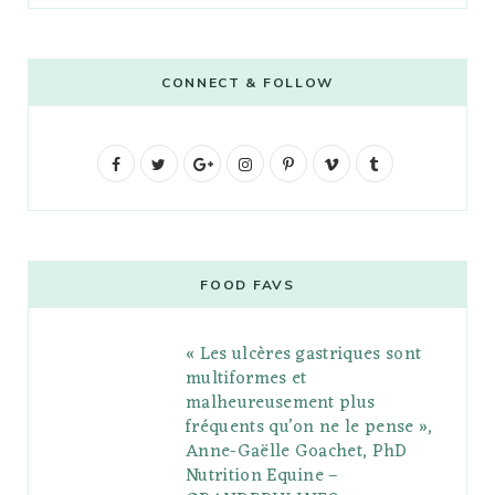
CONNECT & FOLLOW
F
T
G
I
P
V
T
a
w
o
n
i
i
u
c
i
o
s
n
m
m
e
t
g
t
t
e
b
FOOD FAVS
b
t
l
a
e
o
l
« Les ulcères gastriques sont
o
e
e
g
r
r
multiformes et
o
r
P
r
e
malheureusement plus
fréquents qu’on ne le pense »,
k
l
a
s
Anne-Gaëlle Goachet, PhD
u
m
t
Nutrition Equine –