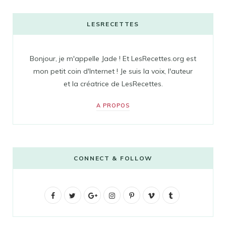
LESRECETTES
Bonjour, je m'appelle Jade ! Et LesRecettes.org est
mon petit coin d'Internet ! Je suis la voix, l'auteur
et la créatrice de LesRecettes.
A PROPOS
CONNECT & FOLLOW
F
T
G
I
P
V
T
a
w
o
n
i
i
u