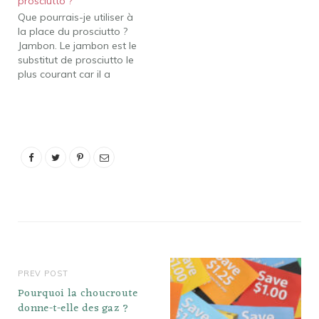
prosciutto ?
monde, jambon peut
Que pourrais-je utiliser à
indiquer différents
la place du prosciutto ?
produits. Quelle viande
Jambon. Le jambon est le
ressemble au prosciutto ?
substitut de prosciutto le
Viandes…
plus courant car il a
presque la même saveur.
En italien, jambon signifie
simplement prosciutto,
mais dans le reste du
monde, jambon peut
indiquer différents
produits. Quelle viande
ressemble au prosciutto
?…
PREV POST
Pourquoi la choucroute
donne-t-elle des gaz ?