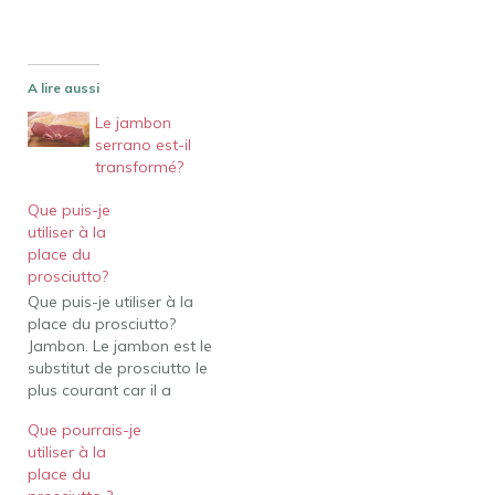
A lire aussi
Le jambon
serrano est-il
transformé?
Que puis-je
utiliser à la
place du
prosciutto?
Que puis-je utiliser à la
place du prosciutto?
Jambon. Le jambon est le
substitut de prosciutto le
plus courant car il a
presque la même saveur.
Que pourrais-je
En italien, jambon signifie
utiliser à la
simplement prosciutto,
place du
mais dans le reste du