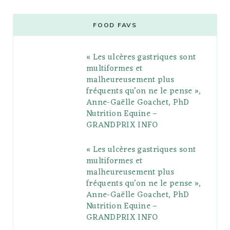
c
i
o
s
n
m
m
e
t
g
t
t
e
b
FOOD FAVS
b
t
l
a
e
o
l
« Les ulcères gastriques sont
o
e
e
g
r
r
multiformes et
o
r
P
r
e
malheureusement plus
fréquents qu’on ne le pense »,
k
l
a
s
Anne-Gaëlle Goachet, PhD
u
m
t
Nutrition Equine –
GRANDPRIX INFO
s
« Les ulcères gastriques sont
multiformes et
malheureusement plus
fréquents qu’on ne le pense »,
Anne-Gaëlle Goachet, PhD
Nutrition Equine –
GRANDPRIX INFO