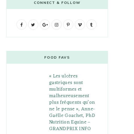
CONNECT & FOLLOW
F
T
G
I
P
V
T
a
w
o
n
i
i
u
c
i
o
s
n
m
m
e
t
g
t
t
e
b
FOOD FAVS
b
t
l
a
e
o
l
« Les ulcères
o
e
e
g
r
r
gastriques sont
o
r
P
r
e
multiformes et
malheureusement
k
l
a
s
plus fréquents qu’on
u
m
t
ne le pense », Anne-
Gaëlle Goachet, PhD
s
Nutrition Equine –
GRANDPRIX INFO