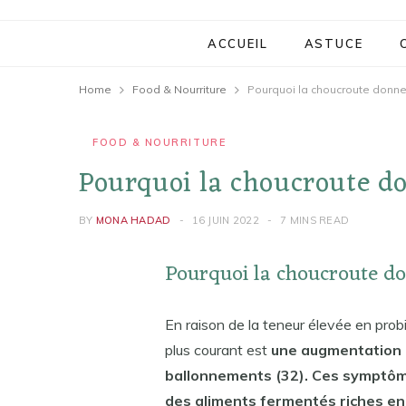
ACCUEIL
ASTUCE
Home
Food & Nourriture
Pourquoi la choucroute donne
FOOD & NOURRITURE
Pourquoi la choucroute do
BY
MONA HADAD
16 JUIN 2022
7 MINS READ
Pourquoi la choucroute do
En raison de la teneur élevée en probi
plus courant est
une augmentation i
ballonnements (32). Ces symptô
des aliments fermentés riches en f