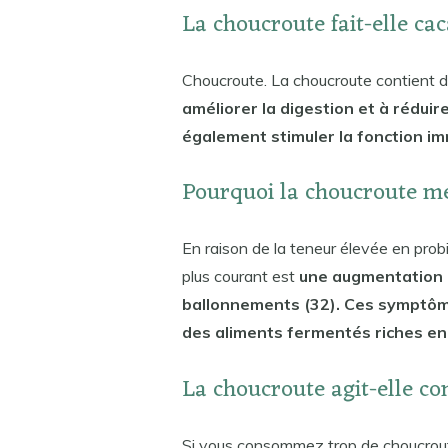
La choucroute fait-elle ca
Choucroute. La choucroute contient d
améliorer la digestion et à réduir
également stimuler la fonction imm
Pourquoi la choucroute me
En raison de la teneur élevée en probi
plus courant est
une augmentation i
ballonnements (32). Ces symptô
des aliments fermentés riches en f
La choucroute agit-elle c
Si vous consommez trop de choucrou