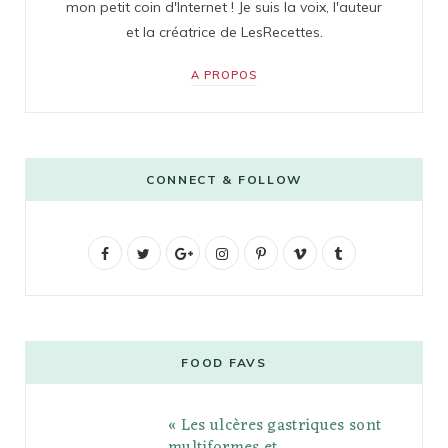
mon petit coin d'Internet ! Je suis la voix, l'auteur
et la créatrice de LesRecettes.
A PROPOS
CONNECT & FOLLOW
F
T
G
I
P
V
T
a
w
o
n
i
i
u
c
i
o
s
n
m
m
e
t
g
t
t
e
b
FOOD FAVS
b
t
l
a
e
o
l
« Les ulcères gastriques sont
o
e
e
g
r
r
multiformes et