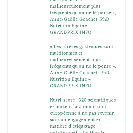
o
r
P
r
e
malheureusement plus
fréquents qu’on ne le pense »,
k
l
a
s
Anne-Gaëlle Goachet, PhD
u
m
t
Nutrition Equine –
GRANDPRIX INFO
s
« Les ulcères gastriques sont
multiformes et
malheureusement plus
fréquents qu’on ne le pense »,
Anne-Gaëlle Goachet, PhD
Nutrition Equine –
GRANDPRIX INFO
Nutri-score : 320 scientifiques
exhortent la Commission
européenne à ne pas revenir
sur son engagement en
matière d’étiquetage
nutritionnel – Le Monde