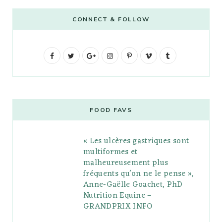
CONNECT & FOLLOW
F
T
G
I
P
V
T
a
w
o
n
i
i
u
c
i
o
s
n
m
m
e
t
g
t
t
e
b
FOOD FAVS
b
t
l
a
e
o
l
« Les ulcères gastriques sont
o
e
e
g
r
r
multiformes et
o
r
P
r
e
malheureusement plus
fréquents qu’on ne le pense »,
k
l
a
s
Anne-Gaëlle Goachet, PhD
u
m
t
Nutrition Equine –
GRANDPRIX INFO
s