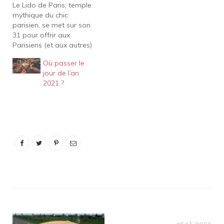
Le Lido de Paris, temple
mythique du chic
parisien, se met sur son
31 pour offrir aux
Parisiens (et aux autres)
un réveillon d'exception,
Où passer le
alliant le plaisir des yeux
jour de l’an
à celui des papilles, avec
2021 ?
un menu très gourmand,
associé à sa revue "'Paris
Merveilles", le 31
décembre 2021. Voire,
Où…