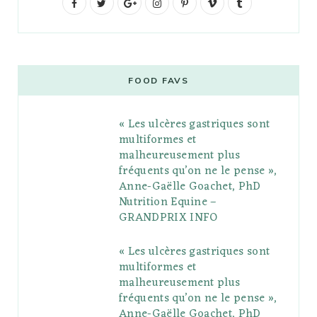
F
T
G
I
P
V
T
a
w
o
n
i
i
u
c
i
o
s
n
m
m
e
t
g
t
t
e
b
FOOD FAVS
b
t
l
a
e
o
l
« Les ulcères gastriques sont
o
e
e
g
r
r
multiformes et
o
r
P
r
e
malheureusement plus
fréquents qu’on ne le pense »,
k
l
a
s
Anne-Gaëlle Goachet, PhD
u
m
t
Nutrition Equine –
GRANDPRIX INFO
s
« Les ulcères gastriques sont
multiformes et
malheureusement plus
fréquents qu’on ne le pense »,
Anne-Gaëlle Goachet, PhD