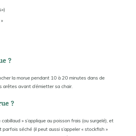
s»)
 »
ue ?
 pocher la morue pendant 10 à 20 minutes dans de
es arêtes avant d’émietter sa chair.
rue ?
abillaud » s’applique au poisson frais (ou surgelé), et
t parfois séché (il peut aussi s’appeler « stockfish »