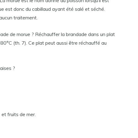
La morue est le nom donné au poisson lorsqu’il est
ue est donc du cabillaud ayant été salé et séché.
 aucun traitement.
dade de morue ? Réchauffer la brandade dans un plat
80°C (th. 7). Ce plat peut aussi être réchauffé au
gaises ?
 et fruits de mer.