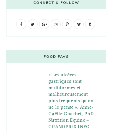
CONNECT & FOLLOW
F
T
G
I
P
V
T
a
w
o
n
i
i
u
c
i
o
s
n
m
m
e
t
g
t
t
e
b
FOOD FAVS
b
t
l
a
e
o
l
« Les ulcères
o
e
e
g
r
r
gastriques sont
o
r
P
r
e
multiformes et
malheureusement
k
l
a
s
plus fréquents qu’on
u
m
t
ne le pense », Anne-
Gaëlle Goachet, PhD
s
Nutrition Equine –
GRANDPRIX INFO