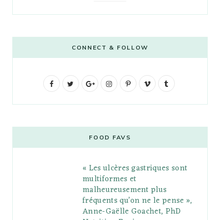
CONNECT & FOLLOW
F
T
G
I
P
V
T
a
w
o
n
i
i
u
c
i
o
s
n
m
m
e
t
g
t
t
e
b
FOOD FAVS
b
t
l
a
e
o
l
« Les ulcères gastriques sont
o
e
e
g
r
r
multiformes et
o
r
P
r
e
malheureusement plus
fréquents qu’on ne le pense »,
k
l
a
s
Anne-Gaëlle Goachet, PhD
u
m
t