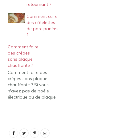
retournant ?
Comment cuire
des côtelettes
de porc panées
?
Comment faire
des crêpes
sans plaque
chauffante ?
Comment faire des
crêpes sans plaque
chauffante ? Si vous
n'avez pas de poêle
électrique ou de plaque
chauffante, utilisez une
poêle en fonte épaisse
ou antiadhésive à feu
moyen. Laisser reposer la
pâte 5 à 15 minutes
avant la cuisson. Pour