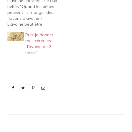
L'avoine convient-elle aux
développement des
bébés? Quand les bébés
compétences.
peuvent-ils manger des
Cependant,…
flocons d'avoine ?
L'avoine peut être
introduite dès que votre
Puis-je donner
bébé est prêt à
mes céréales
commencer les aliments
d’avoine de 2
solides, c'est-à-dire
mois?
généralement vers l'âge
de 6 mois. Les céréales
chaudes comme les
flocons d'avoine pour
nourrissons étaient
autrefois les premiers
aliments courants…