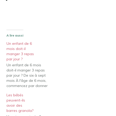
A lire aussi
Un enfant de 6
mois doit-il
manger 3 repas
par jour ?
Un enfant de 6 mois
doit-il manger 3 repas
par jour ? De six à sept
mois À l'âge de 6 mois,
commencez par donner
à votre bébé au moins
Les bébés
deux repas par jour.
peuvent-ils
Nourrir trois repas n'est
avoir des
pas une mauvaise chose
barres granola?
et peut aider au