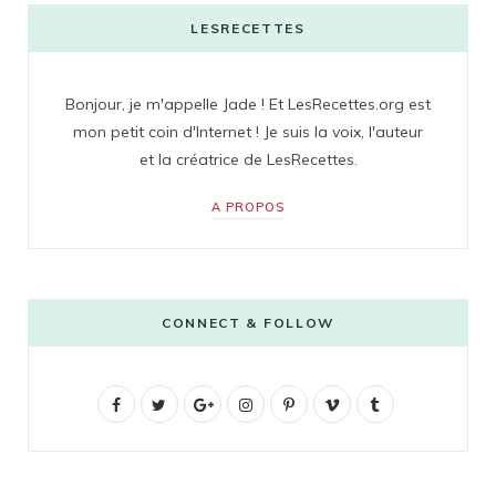
LESRECETTES
Bonjour, je m'appelle Jade ! Et LesRecettes.org est
mon petit coin d'Internet ! Je suis la voix, l'auteur
et la créatrice de LesRecettes.
A PROPOS
CONNECT & FOLLOW
F
T
G
I
P
V
T
a
w
o
n
i
i
u
c
i
o
s
n
m
m