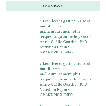
e
t
g
t
t
e
b
FOOD FAVS
b
t
l
a
e
o
l
« Les ulcères gastriques sont
o
e
e
g
r
r
multiformes et
o
r
P
r
e
malheureusement plus
fréquents qu’on ne le pense »,
k
l
a
s
Anne-Gaëlle Goachet, PhD
u
m
t
Nutrition Equine –
GRANDPRIX INFO
s
« Les ulcères gastriques sont
multiformes et
malheureusement plus
fréquents qu’on ne le pense »,
Anne-Gaëlle Goachet, PhD
Nutrition Equine –
GRANDPRIX INFO