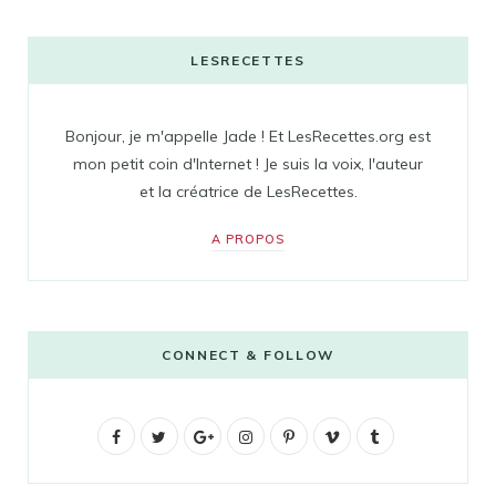
LESRECETTES
Bonjour, je m'appelle Jade ! Et LesRecettes.org est
mon petit coin d'Internet ! Je suis la voix, l'auteur
et la créatrice de LesRecettes.
A PROPOS
CONNECT & FOLLOW
F
T
G
I
P
V
T
a
w
o
n
i
i
u