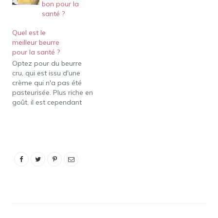
bon pour la
santé ?
Quel est le
meilleur beurre
pour la santé ?
Optez pour du beurre
cru, qui est issu d'une
crème qui n'a pas été
pasteurisée. Plus riche en
goût, il est cependant
plus fragile et se
conserve maximum 3
semaines. Privilégiez le
beurre biologique, qui
provient d'un lait qui ne
contient pas (ou peu) de
résidus de pesticides et
d'antibiotiques.…