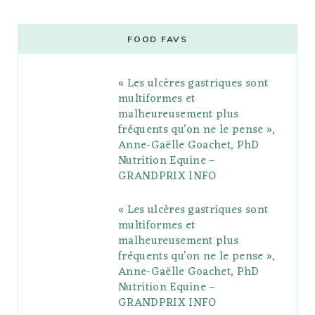
c
i
o
s
n
m
m
e
t
g
t
t
e
b
FOOD FAVS
b
t
l
a
e
o
l
« Les ulcères gastriques sont
o
e
e
g
r
r
multiformes et
o
r
P
r
e
malheureusement plus
fréquents qu’on ne le pense »,
k
l
a
s
Anne-Gaëlle Goachet, PhD
u
m
t
Nutrition Equine –
GRANDPRIX INFO
s
« Les ulcères gastriques sont
multiformes et
malheureusement plus
fréquents qu’on ne le pense »,
Anne-Gaëlle Goachet, PhD
Nutrition Equine –
GRANDPRIX INFO