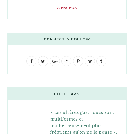
A PROPOS
CONNECT & FOLLOW
F
T
G
I
P
V
T
a
w
o
n
i
i
u
c
i
o
s
n
m
m
e
t
g
t
t
e
b
FOOD FAVS
b
t
l
a
e
o
l
« Les ulcères gastriques sont
o
e
e
g
r
r
multiformes et
o
r
P
r
e
malheureusement plus
fréquents qu’on ne le pense »,
k
l
a
s