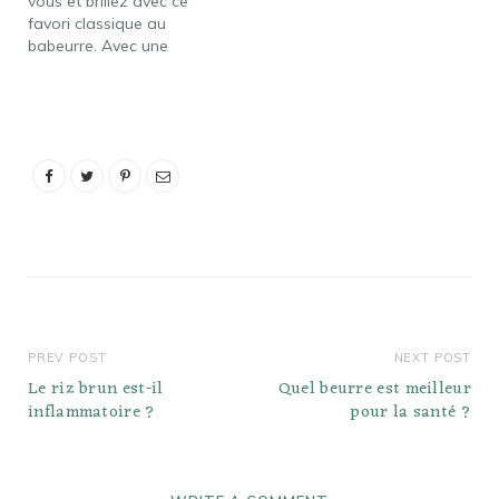
vous et brillez avec ce
194,6 Calories provenant
favori classique au
des lipides 66,5 (34,2 %)
babeurre. Avec une
% de la valeur…
texture légèrement
croustillante, les gaufres
au babeurre Eggoxae se
marient parfaitement
avec du sirop, des
confitures ou des fruits
frais. ... Ils sont, comme
toujours, un délicieux
début de journée. Quelle
est…
PREV POST
NEXT POST
Le riz brun est-il
Quel beurre est meilleur
inflammatoire ?
pour la santé ?