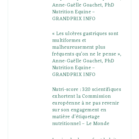
Anne-Gaëlle Goachet, PhD
u
m
t
Nutrition Equine –
GRANDPRIX INFO
s
« Les ulcères gastriques sont
multiformes et
malheureusement plus
fréquents qu’on ne le pense »,
Anne-Gaëlle Goachet, PhD
Nutrition Equine –
GRANDPRIX INFO
Nutri-score : 320 scientifiques
exhortent la Commission
européenne à ne pas revenir
sur son engagement en
matière d’étiquetage
nutritionnel – Le Monde