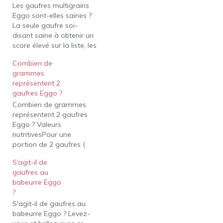
Les gaufres multigrains
Eggo sont-elles saines ?
La seule gaufre soi-
disant saine à obtenir un
score élevé sur la liste, les
gaufres Eggo Nutri-Grain
Combien de
ont obtenu un solide
grammes
76,5% Eggo a-t-il arrêté
représentent 2
de faire des gaufres au
gaufres Eggo ?
blé entier ?
Combien de grammes
Malheureusement, nos
représentent 2 gaufres
gaufres Nutri Grain
Eggo ? Valeurs
n'avaient pas assez de
nutritivesPour une
fans…
portion de 2 gaufres (
70g) Combien de calories
S’agit-il de
y a-t-il dans Kellogg's,
gaufres au
Eggo, Waffles,
babeurre Eggo
Homestyle ? Quantité de
?
calories dans Kellogg's,
S'agit-il de gaufres au
Eggo, Waffles,
babeurre Eggo ? Levez-
Homestyle : Calories