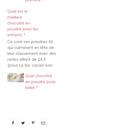
Quel est le
meilleur
chocolat en
poudre pour les
enfants ?
Ce sont ces poudres-là
qui culminent en tête de
leur classement avec des
notes allant de 14,5
(pour Le bio cacao non
sucré de la marque Van
Quel chocolat
Houten) à 16,5/20 (pour
en poudre pour
la poudre de cacao bio
bébé ?
cru de Jolivia). Leur
apport en fibres est
également plus
avantageux par
définition, car…