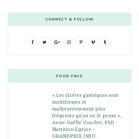
CONNECT & FOLLOW
F
T
G
I
P
V
T
a
w
o
n
i
i
u
c
i
o
s
n
m
m
e
t
g
t
t
e
b
FOOD FAVS
b
t
l
a
e
o
l
« Les ulcères gastriques sont
o
e
e
g
r
r
multiformes et
o
r
P
r
e
malheureusement plus
fréquents qu’on ne le pense »,
k
l
a
s
Anne-Gaëlle Goachet, PhD
u
m
t
Nutrition Equine –
GRANDPRIX INFO
s