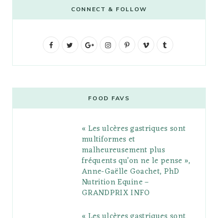
CONNECT & FOLLOW
F
T
G
I
P
V
T
a
w
o
n
i
i
u
c
i
o
s
n
m
m
e
t
g
t
t
e
b
FOOD FAVS
b
t
l
a
e
o
l
« Les ulcères gastriques sont
o
e
e
g
r
r
multiformes et
o
r
P
r
e
malheureusement plus
fréquents qu’on ne le pense »,
k
l
a
s
Anne-Gaëlle Goachet, PhD
u
m
t
Nutrition Equine –
GRANDPRIX INFO
s
« Les ulcères gastriques sont