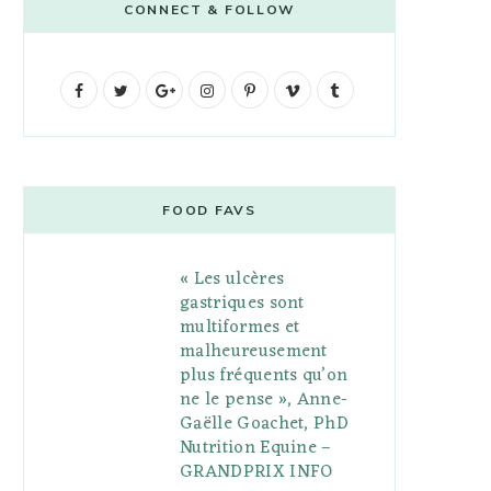
CONNECT & FOLLOW
F
T
G
I
P
V
T
a
w
o
n
i
i
u
c
i
o
s
n
m
m
e
t
g
t
t
e
b
FOOD FAVS
b
t
l
a
e
o
l
« Les ulcères
o
e
e
g
r
r
gastriques sont
o
r
P
r
e
multiformes et
malheureusement
k
l
a
s
plus fréquents qu’on
u
m
t
ne le pense », Anne-
Gaëlle Goachet, PhD
s
Nutrition Equine –
GRANDPRIX INFO