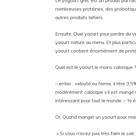
Le yogourt grec est un produit parfait
nombreuses protéines, des probiotiqu
autres produits laitiers.
Ensuite, Quel yaourt pour perdre du v
yaourt nature au menu. Et plus partic
yaourt contient énormément de proté
Quel est le yaourt le moins calorique 
– entier : velouté ou ferme, il titre 3
modérément calorique s’il est mangé seu
intéressant pour tout le monde. – ½ é
Or, Quand manger un yaourt pour maig
» Si vous n’avez pas très faim le soi