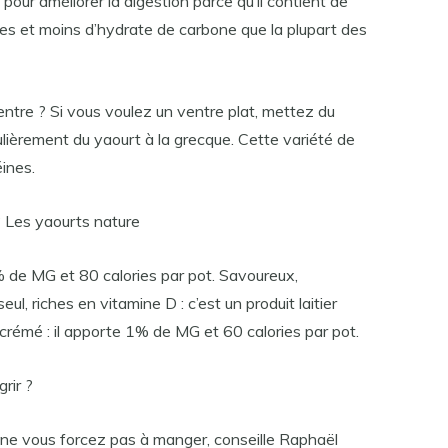
 pour améliorer la digestion parce qu’il contient de
es et moins d’hydrate de carbone que la plupart des
entre ? Si vous voulez un ventre plat, mettez du
ulièrement du yaourt à la grecque. Cette variété de
ines.
? Les yaourts nature
.5% de MG et 80 calories par pot. Savoureux,
l, riches en vitamine D : c’est un produit laitier
crémé : il apporte 1% de MG et 60 calories par pot.
rir ?
r, ne vous forcez pas à manger, conseille Raphaël