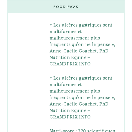
e
t
g
t
t
e
b
FOOD FAVS
b
t
l
a
e
o
l
« Les ulcères gastriques sont
o
e
e
g
r
r
multiformes et
o
r
P
r
e
malheureusement plus
fréquents qu’on ne le pense »,
k
l
a
s
Anne-Gaëlle Goachet, PhD
u
m
t
Nutrition Equine –
GRANDPRIX INFO
s
« Les ulcères gastriques sont
multiformes et
malheureusement plus
fréquents qu’on ne le pense »,
Anne-Gaëlle Goachet, PhD
Nutrition Equine –
GRANDPRIX INFO
Nutri-score : 320 scientifiques