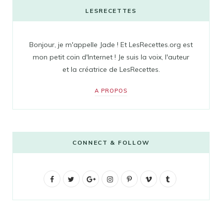
LESRECETTES
Bonjour, je m'appelle Jade ! Et LesRecettes.org est
mon petit coin d'Internet ! Je suis la voix, l'auteur
et la créatrice de LesRecettes.
A PROPOS
CONNECT & FOLLOW
F
T
G
I
P
V
T
a
w
o
n
i
i
u
c
i
o
s
n
m
m