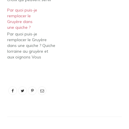
de bons substituts au
Par quoi puis-je
fromage Gruyxère. Selon
remplacer le
que vous faites fondre
Gruyère dans
du fromage ou que vous
une quiche ?
ajoutez plus de variété à
Par quoi puis-je
votre planche de
remplacer le Gruyère
charcuterie, vous pouvez
dans une quiche ? Quiche
envisager le Beaufort, le…
lorraine au gruyère et
aux oignons Vous
pouvez remplacer le
gruyère par de
l'emmental ou du
fromage suisse si vous le
souhaitez. Quel fromage
est le meilleur pour la
quiche? Fromage :
Certains favoris incluent
le fromage feta, le…