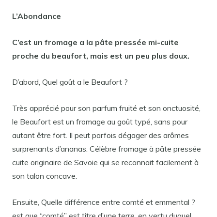
L’Abondance
C’est un
fromage
a la pâte pressée mi-cuite
proche
du
beaufort
, mais est un peu
plus
doux.
D’abord, Quel goût a le Beaufort ?
Très apprécié pour son parfum fruité et son onctuosité,
le Beaufort est un fromage au goût typé, sans pour
autant être fort. Il peut parfois dégager des arômes
surprenants d’ananas. Célèbre fromage à pâte pressée
cuite originaire de Savoie qui se reconnait facilement à
son talon concave.
Ensuite, Quelle différence entre comté et emmental ?
est que “comté” est titre d’une terre, en vertu duquel