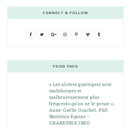
CONNECT & FOLLOW
F
T
G
I
P
V
T
a
w
o
n
i
i
u
c
i
o
s
n
m
m
e
t
g
t
t
e
b
FOOD FAVS
b
t
l
a
e
o
l
« Les ulcères gastriques sont
o
e
e
g
r
r
multiformes et
o
r
P
r
e
malheureusement plus
fréquents qu’on ne le pense »,
k
l
a
s
Anne-Gaëlle Goachet, PhD
u
m
t
Nutrition Equine –
GRANDPRIX INFO
s