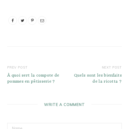
d'aliments non
pasteurisés ou
insuffisamment cuits
pourrait vous nuire, à
vous ou à votre bébé. La
réponse courte est donc
oui, les œufs peuvent
être consommés sans
danger…
PREV POST
NEXT POST
À quoi sert la compote de
Quels sont les bienfaits
pommes en pâtisserie ?
de la ricotta ?
WRITE A COMMENT