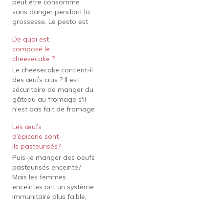
peut être consommé
sans danger pendant la
grossesse. Le pesto est
généralement préparé
De quoi est
avec des pignons de pin,
composé le
de l'huile d'olive, du
cheesecake ?
basilic et de l'ail, qui
Le cheesecake contient-il
peuvent tous être
des œufs crus ? Il est
consommés sans danger
sécuritaire de manger du
pendant la grossesse. Il
gâteau au fromage s'il
contient aussi parfois du
n'est pas fait de fromage
parmesan…
non pasteurisé et s'il est
Les œufs
cuit de manière à ne pas
d’épicerie sont-
contenir d'œufs crus. Les
ils pasteurisés?
femmes enceintes
Puis-je manger des oeufs
peuvent également
pasteurisés enceinte?
manger des cheesecakes
Mais les femmes
à la crème de base. Il…
enceintes ont un système
immunitaire plus faible,
ce qui signifie que la
consommation