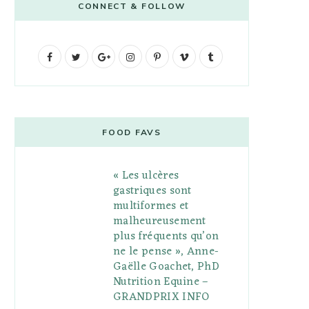
CONNECT & FOLLOW
F
T
G
I
P
V
T
a
w
o
n
i
i
u
c
i
o
s
n
m
m
e
t
g
t
t
e
b
FOOD FAVS
b
t
l
a
e
o
l
« Les ulcères
o
e
e
g
r
r
gastriques sont
o
r
P
r
e
multiformes et
malheureusement
k
l
a
s
plus fréquents qu’on
u
m
t
ne le pense », Anne-
Gaëlle Goachet, PhD
s
Nutrition Equine –
GRANDPRIX INFO