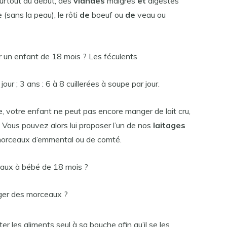
surtout au début, des
viandes
maigres
et
digestes
 (sans la peau), le rôti
de
boeuf ou
de
veau ou
r un enfant de 18 mois ? Les féculents
jour ; 3 ans : 6 à 8 cuillerées à soupe par jour.
, votre enfant ne peut pas encore manger de lait cru,
. Vous pouvez alors lui proposer l’un de nos
laitages
 morceaux d’emmental ou de comté.
aux à bébé de 18 mois ?
ger des morceaux ?
r les aliments seul à sa bouche afin qu’il se les