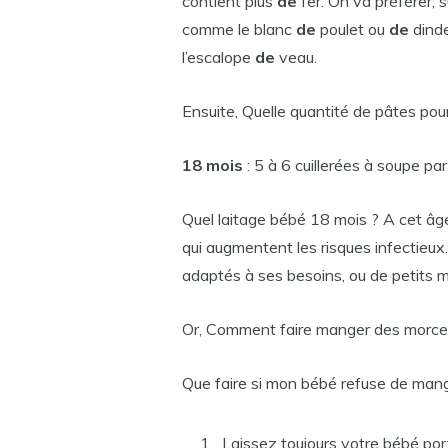
contient plus
de
fer. On va préférer, 
comme le blanc
de
poulet ou
de
dinde
l’escalope
de
veau.
Ensuite, Quelle quantité de pâtes pou
18 mois
: 5 à 6 cuillerées à soupe par 
Quel laitage bébé 18 mois ? A cet âge
qui augmentent les risques infectieux
adaptés à ses besoins, ou de petits
Or, Comment faire manger des morce
Que faire si mon bébé refuse de man
Laissez toujours votre bébé porte