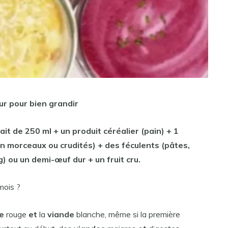
our
pour
bien grandir
ait de 250 ml + un produit céréalier (pain) + 1
en morceaux ou crudités) + des féculents (pâtes,
g) ou un demi-œuf dur + un fruit cru.
mois ?
e
rouge
et
la
viande
blanche, même si la première