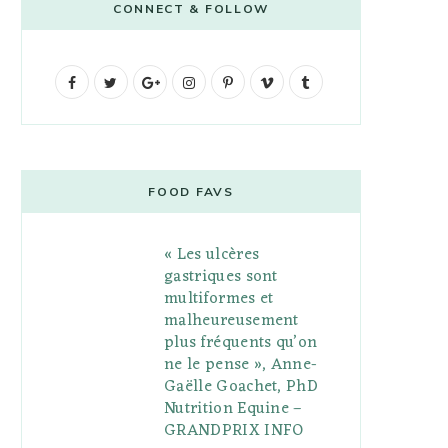
CONNECT & FOLLOW
F
T
G
I
P
V
T
a
w
o
n
i
i
u
c
i
o
s
n
m
m
e
t
g
t
t
e
b
FOOD FAVS
b
t
l
a
e
o
l
« Les ulcères
o
e
e
g
r
r
gastriques sont
o
r
P
r
e
multiformes et
malheureusement
k
l
a
s
plus fréquents qu’on
u
m
t
ne le pense », Anne-
Gaëlle Goachet, PhD
s
Nutrition Equine –
GRANDPRIX INFO