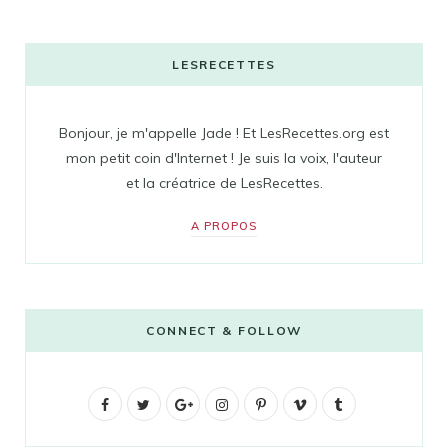
LESRECETTES
Bonjour, je m'appelle Jade ! Et LesRecettes.org est
mon petit coin d'Internet ! Je suis la voix, l'auteur
et la créatrice de LesRecettes.
A PROPOS
CONNECT & FOLLOW
F
T
G
I
P
V
T
a
w
o
n
i
i
u