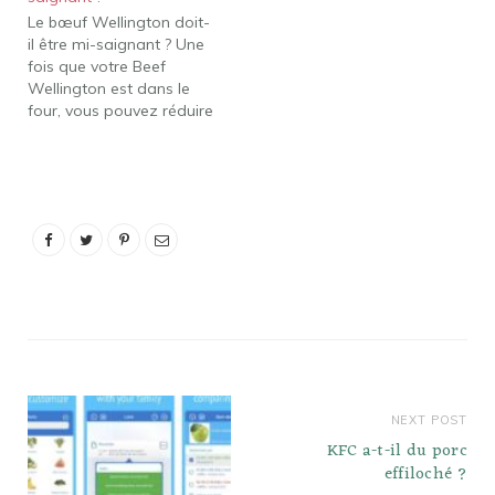
Si vous voulez, vous
Le bœuf Wellington doit-
pouvez les mariner au
il être mi-saignant ? Une
gingembre et à l'ail
fois que votre Beef
quelques heures avant…
Wellington est dans le
four, vous pouvez réduire
la température jusqu'à
425 degrés Fahrenheit.
Puis, après 10 à 15
minutes, réduisez la
quantité de température
à 400 degrés Fahrenheit.
À l'aide d'un
thermomètre inséré au
centre du filet…
NEXT POST
KFC a-t-il du porc
effiloché ?