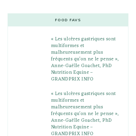
c
i
o
s
n
m
m
e
t
g
t
t
e
b
FOOD FAVS
b
t
l
a
e
o
l
« Les ulcères gastriques sont
o
e
e
g
r
r
multiformes et
o
r
P
r
e
malheureusement plus
fréquents qu’on ne le pense »,
k
l
a
s
Anne-Gaëlle Goachet, PhD
u
m
t
Nutrition Equine –
GRANDPRIX INFO
s
« Les ulcères gastriques sont
multiformes et
malheureusement plus
fréquents qu’on ne le pense »,
Anne-Gaëlle Goachet, PhD
Nutrition Equine –
GRANDPRIX INFO