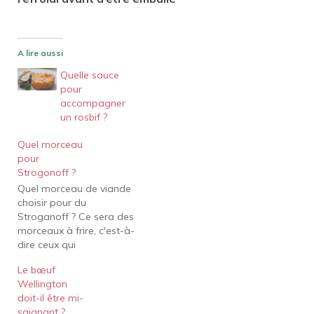
A lire aussi
Quelle sauce
pour
accompagner
un rosbif ?
Quel morceau
pour
Strogonoff ?
Quel morceau de viande
choisir pour du
Stroganoff ? Ce sera des
morceaux à frire, c'est-à-
dire ceux qui
s'attendrissent en une
Le bœuf
vingtaine de minutes de
Wellington
cuisson : du filet, la tende
doit-il être mi-
de tranche, du rumsteck…
saignant ?