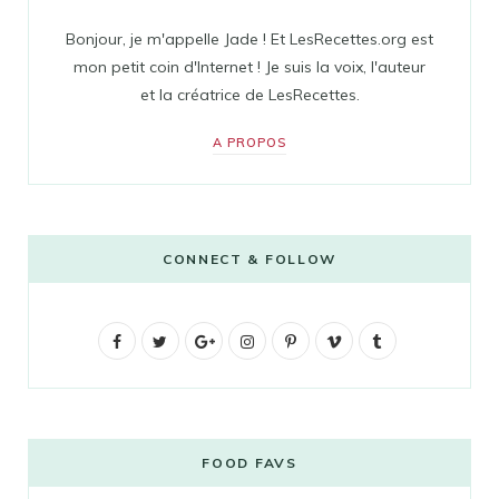
Bonjour, je m'appelle Jade ! Et LesRecettes.org est
mon petit coin d'Internet ! Je suis la voix, l'auteur
et la créatrice de LesRecettes.
A PROPOS
CONNECT & FOLLOW
F
T
G
I
P
V
T
a
w
o
n
i
i
u
c
i
o
s
n
m
m
e
t
g
t
t
e
b
FOOD FAVS
b
t
l
a
e
o
l