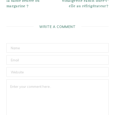
la santé beurre ou
vinaigrette ranch dure-t-
margarine ?
elle au réfrigérateur?
WRITE A COMMENT