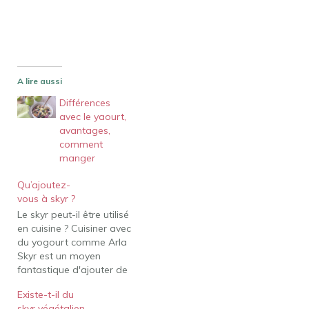
A lire aussi
Différences
avec le yaourt,
avantages,
comment
manger
Qu’ajoutez-
vous à skyr ?
Le skyr peut-il être utilisé
en cuisine ? Cuisiner avec
du yogourt comme Arla
Skyr est un moyen
fantastique d'ajouter de
nouvelles textures et
Existe-t-il du
saveurs à vos repas, que
skyr végétalien