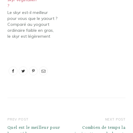
vous refroidissiez un
?
favori épicé ou
Le skyr est-il meilleur
épaississiez un plat avec
pour vous que le yaourt ?
une cuillerée de yogourt.
Comparé au yogourt
Le skyr est-il meilleur
ordinaire faible en gras,
pour vous que…
le skyr est légèrement
plus calorique et contient
presque deux fois plus
de protéines. Il a une
teneur en matières
grasses similaire et est
légèrement inférieur en
glucides. La teneur en
protéines du…
PREV POST
NEXT POST
Quel est le meilleur pour
Combien de temps la