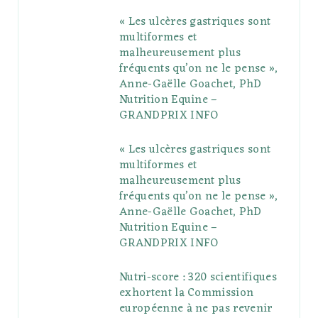
« Les ulcères gastriques sont
o
e
e
g
r
r
multiformes et
o
r
P
r
e
malheureusement plus
fréquents qu’on ne le pense »,
k
l
a
s
Anne-Gaëlle Goachet, PhD
u
m
t
Nutrition Equine –
GRANDPRIX INFO
s
« Les ulcères gastriques sont
multiformes et
malheureusement plus
fréquents qu’on ne le pense »,
Anne-Gaëlle Goachet, PhD
Nutrition Equine –
GRANDPRIX INFO
Nutri-score : 320 scientifiques
exhortent la Commission
européenne à ne pas revenir