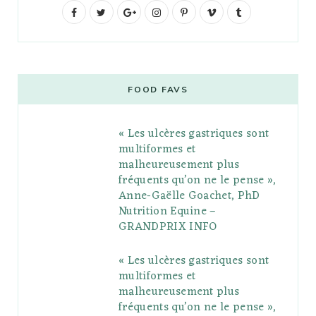
F
T
G
I
P
V
T
a
w
o
n
i
i
u
c
i
o
s
n
m
m
e
t
g
t
t
e
b
FOOD FAVS
b
t
l
a
e
o
l
« Les ulcères gastriques sont
o
e
e
g
r
r
multiformes et
o
r
P
r
e
malheureusement plus
fréquents qu’on ne le pense »,
k
l
a
s
Anne-Gaëlle Goachet, PhD
u
m
t
Nutrition Equine –
GRANDPRIX INFO
s
« Les ulcères gastriques sont
multiformes et
malheureusement plus
fréquents qu’on ne le pense »,