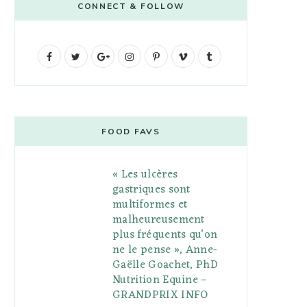
CONNECT & FOLLOW
F
T
G
I
P
V
T
a
w
o
n
i
i
u
c
i
o
s
n
m
m
e
t
g
t
t
e
b
FOOD FAVS
b
t
l
a
e
o
l
« Les ulcères
o
e
e
g
r
r
gastriques sont
o
r
P
r
e
multiformes et
malheureusement
k
l
a
s
plus fréquents qu’on
u
m
t
ne le pense », Anne-
Gaëlle Goachet, PhD
s
Nutrition Equine –
GRANDPRIX INFO