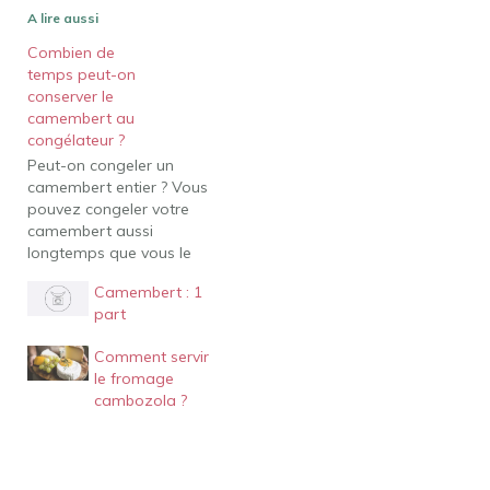
A lire aussi
Combien de
temps peut-on
conserver le
camembert au
congélateur ?
Peut-on congeler un
camembert entier ? Vous
pouvez congeler votre
camembert aussi
longtemps que vous le
souhaitez en théorie. Le
Camembert : 1
problème majeur est que
part
plus vous le congelez
longtemps, plus la
Comment servir
texture se dégradera. Il y
le fromage
a aussi un risque accru
cambozola ?
que vous perdiez une
partie de la saveur.
C'est…