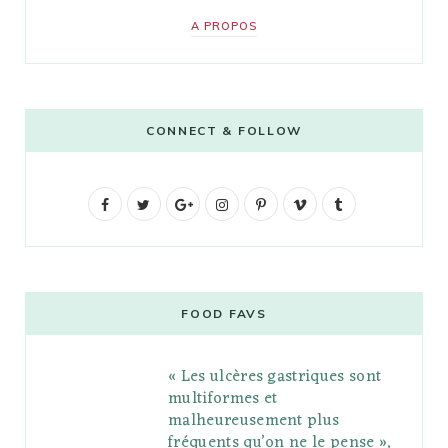
A PROPOS
CONNECT & FOLLOW
F
T
G
I
P
V
T
a
w
o
n
i
i
u
c
i
o
s
n
m
m
e
t
g
t
t
e
b
FOOD FAVS
b
t
l
a
e
o
l
« Les ulcères gastriques sont
o
e
e
g
r
r
multiformes et
o
r
P
r
e
malheureusement plus
fréquents qu’on ne le pense »,
k
l
a
s