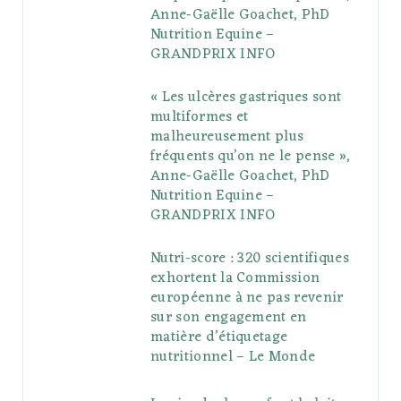
Anne-Gaëlle Goachet, PhD
u
m
t
Nutrition Equine –
GRANDPRIX INFO
s
« Les ulcères gastriques sont
multiformes et
malheureusement plus
fréquents qu’on ne le pense »,
Anne-Gaëlle Goachet, PhD
Nutrition Equine –
GRANDPRIX INFO
Nutri-score : 320 scientifiques
exhortent la Commission
européenne à ne pas revenir
sur son engagement en
matière d’étiquetage
nutritionnel – Le Monde