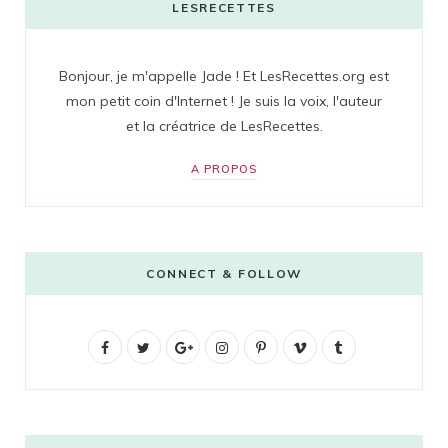
LESRECETTES
Bonjour, je m'appelle Jade ! Et LesRecettes.org est
mon petit coin d'Internet ! Je suis la voix, l'auteur
et la créatrice de LesRecettes.
A PROPOS
CONNECT & FOLLOW
F
T
G
I
P
V
T
a
w
o
n
i
i
u
c
i
o
s
n
m
m