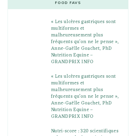
e
t
g
t
t
e
b
FOOD FAVS
b
t
l
a
e
o
l
« Les ulcères gastriques sont
o
e
e
g
r
r
multiformes et
o
r
P
r
e
malheureusement plus
fréquents qu’on ne le pense »,
k
l
a
s
Anne-Gaëlle Goachet, PhD
u
m
t
Nutrition Equine –
GRANDPRIX INFO
s
« Les ulcères gastriques sont
multiformes et
malheureusement plus
fréquents qu’on ne le pense »,
Anne-Gaëlle Goachet, PhD
Nutrition Equine –
GRANDPRIX INFO
Nutri-score : 320 scientifiques