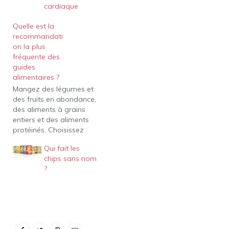
cardiaque
Quelle est la
recommandati
on la plus
fréquente des
guides
alimentaires ?
Mangez des légumes et
des fruits en abondance,
des aliments à grains
entiers et des aliments
protéinés. Choisissez
plus souvent les aliments
Qui fait les
protéinés d'origine
chips sans nom
végétale. Limitez les
?
aliments hautement
transformés. Si vous les
choisissez, mangez-en
moins souvent et en
petite quantité. Mais
encore, Quelles sont les 4