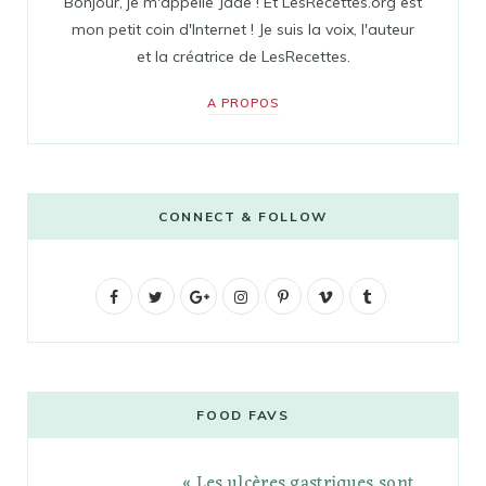
Bonjour, je m'appelle Jade ! Et LesRecettes.org est
mon petit coin d'Internet ! Je suis la voix, l'auteur
et la créatrice de LesRecettes.
A PROPOS
CONNECT & FOLLOW
F
T
G
I
P
V
T
a
w
o
n
i
i
u
c
i
o
s
n
m
m
e
t
g
t
t
e
b
FOOD FAVS
b
t
l
a
e
o
l
« Les ulcères gastriques sont
o
e
e
g
r
r