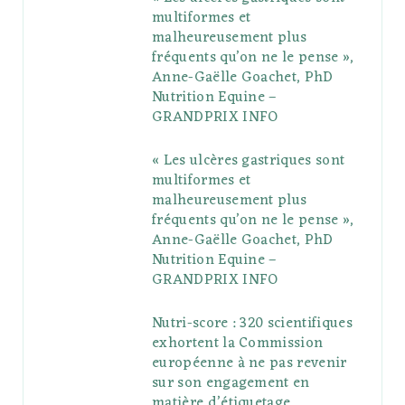
multiformes et
o
r
P
r
e
malheureusement plus
fréquents qu’on ne le pense »,
k
l
a
s
Anne-Gaëlle Goachet, PhD
u
m
t
Nutrition Equine –
GRANDPRIX INFO
s
« Les ulcères gastriques sont
multiformes et
malheureusement plus
fréquents qu’on ne le pense »,
Anne-Gaëlle Goachet, PhD
Nutrition Equine –
GRANDPRIX INFO
Nutri-score : 320 scientifiques
exhortent la Commission
européenne à ne pas revenir
sur son engagement en
matière d’étiquetage