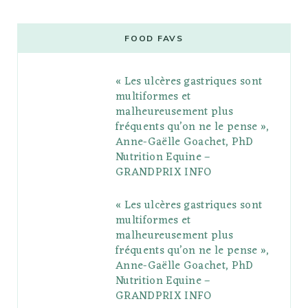
c
i
o
s
n
m
m
e
t
g
t
t
e
b
FOOD FAVS
b
t
l
a
e
o
l
« Les ulcères gastriques sont
o
e
e
g
r
r
multiformes et
o
r
P
r
e
malheureusement plus
fréquents qu’on ne le pense »,
k
l
a
s
Anne-Gaëlle Goachet, PhD
u
m
t
Nutrition Equine –
GRANDPRIX INFO
s
« Les ulcères gastriques sont
multiformes et
malheureusement plus
fréquents qu’on ne le pense »,
Anne-Gaëlle Goachet, PhD
Nutrition Equine –
GRANDPRIX INFO