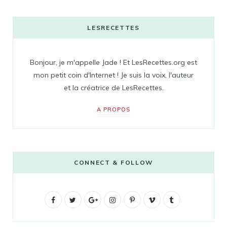
LESRECETTES
Bonjour, je m'appelle Jade ! Et LesRecettes.org est
mon petit coin d'Internet ! Je suis la voix, l'auteur
et la créatrice de LesRecettes.
A PROPOS
CONNECT & FOLLOW
F
T
G
I
P
V
T
a
w
o
n
i
i
u