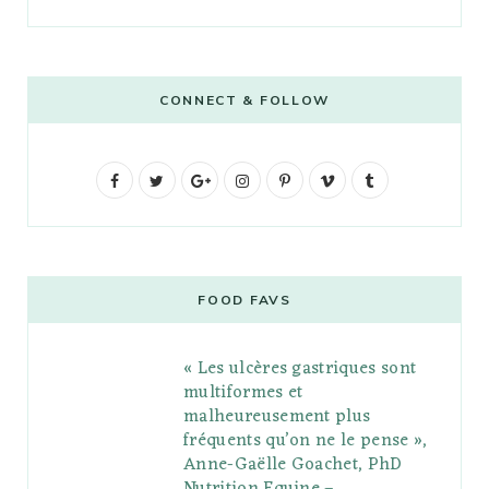
CONNECT & FOLLOW
F
T
G
I
P
V
T
a
w
o
n
i
i
u
c
i
o
s
n
m
m
e
t
g
t
t
e
b
FOOD FAVS
b
t
l
a
e
o
l
« Les ulcères gastriques sont
o
e
e
g
r
r
multiformes et
o
r
P
r
e
malheureusement plus
fréquents qu’on ne le pense »,
k
l
a
s
Anne-Gaëlle Goachet, PhD
u
m
t
Nutrition Equine –