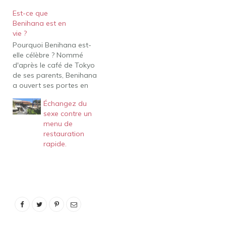
Est-ce que
Benihana est en
vie ?
Pourquoi Benihana est-
elle célèbre ? Nommé
d'après le café de Tokyo
de ses parents, Benihana
a ouvert ses portes en
1964, avec un intérieur de
Échangez du
ferme japonais
sexe contre un
authentique et des plats
menu de
préparés sur des grils
restauration
teppanyaki en acier juste
rapide.
devant les clients. Ses
chefs teppanyaki
hautement qualifiés ont
ravi les…