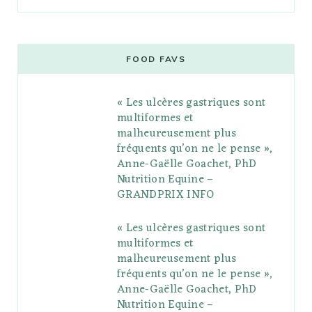
a
w
o
n
i
i
u
c
i
o
s
n
m
m
e
t
g
t
t
e
b
FOOD FAVS
b
t
l
a
e
o
l
« Les ulcères gastriques sont
o
e
e
g
r
r
multiformes et
o
r
P
r
e
malheureusement plus
fréquents qu’on ne le pense »,
k
l
a
s
Anne-Gaëlle Goachet, PhD
u
m
t
Nutrition Equine –
GRANDPRIX INFO
s
« Les ulcères gastriques sont
multiformes et
malheureusement plus
fréquents qu’on ne le pense »,
Anne-Gaëlle Goachet, PhD
Nutrition Equine –