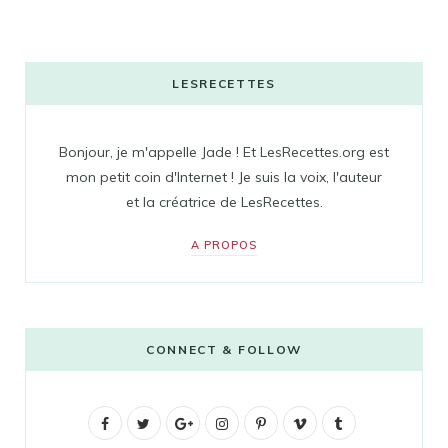
LESRECETTES
Bonjour, je m'appelle Jade ! Et LesRecettes.org est
mon petit coin d'Internet ! Je suis la voix, l'auteur
et la créatrice de LesRecettes.
A PROPOS
CONNECT & FOLLOW
F
T
G
I
P
V
T