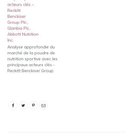
acteurs clés –
analyse des concurrents
Reckitt
et…
Benckiser
Group Plc.,
Glanbia Plc.,
Abbott Nutrition
Inc.
Analyse approfondie du
marché de la poudre de
nutrition sportive avec les
principaux acteurs clés -
Reckitt Benckiser Group
Plc., Glanbia Plc., Abbott
Nutrition Inc. Paris,
France) - Le rapport
Global Sports Nutrition
Powder Market est un
aperçu complet du
marché couvrant tous les
aspects de la définition
du produit,…