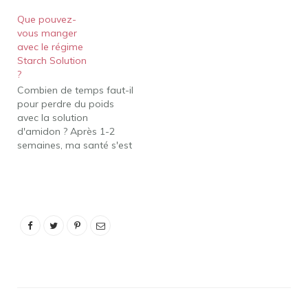
de glucose, tout comme
Que pouvez-
le sucre, et vous laissent
vous manger
affamé peu de temps
avec le régime
après. Ce qui peut
Starch Solution
entraîner une
?
suralimentation et une
Combien de temps faut-il
prise de poids (pouah) .
pour perdre du poids
Si vous voulez déguster
avec la solution
du pain et des…
d'amidon ? Après 1-2
semaines, ma santé s'est
considérablement
améliorée et j'ai
commencé à perdre du
poids comme je n'en
avais jamais perdu
auparavant. J'ai
maintenant l'air et je me
sens mieux que je ne l'ai
jamais ressenti dans…