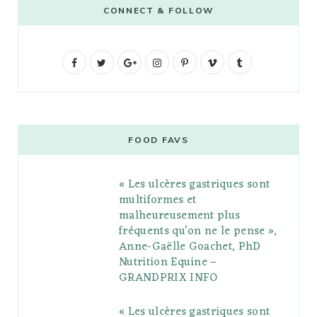
CONNECT & FOLLOW
F
T
G
I
P
V
T
a
w
o
n
i
i
u
c
i
o
s
n
m
m
e
t
g
t
t
e
b
FOOD FAVS
b
t
l
a
e
o
l
« Les ulcères gastriques sont
o
e
e
g
r
r
multiformes et
o
r
P
r
e
malheureusement plus
fréquents qu’on ne le pense »,
k
l
a
s
Anne-Gaëlle Goachet, PhD
u
m
t
Nutrition Equine –
GRANDPRIX INFO
s
« Les ulcères gastriques sont