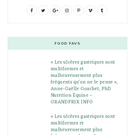
F
T
G
I
P
V
T
a
w
o
n
i
i
u
c
i
o
s
n
m
m
e
t
g
t
t
e
b
FOOD FAVS
b
t
l
a
e
o
l
« Les ulcères gastriques sont
o
e
e
g
r
r
multiformes et
o
r
P
r
e
malheureusement plus
fréquents qu’on ne le pense »,
k
l
a
s
Anne-Gaëlle Goachet, PhD
u
m
t
Nutrition Equine –
GRANDPRIX INFO
s
« Les ulcères gastriques sont
multiformes et
malheureusement plus